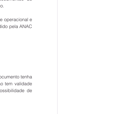
o. 
e operacional e 
dido pela ANAC 
ocumento tenha 
o tem validade 
ssibilidade de 