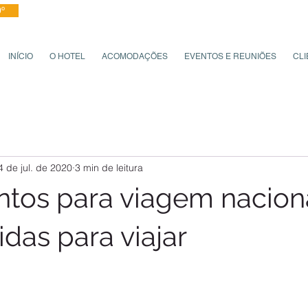
PESQUISA DE SATISFAÇÃO
FAZER CHECK
º
INÍCIO
O HOTEL
ACOMODAÇÕES
EVENTOS E REUNIÕES
CLI
4 de jul. de 2020
3 min de leitura
os para viagem nacional
das para viajar