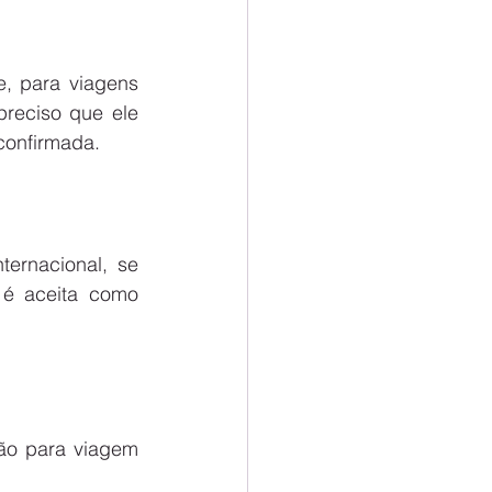
, para viagens 
reciso que ele 
confirmada.
rnacional, se 
é aceita como 
o para viagem 