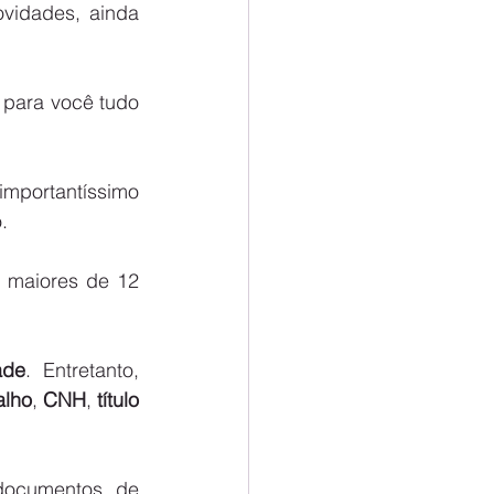
idades, ainda 
 para você tudo 
importantíssimo 
.
 maiores de 12 
ade
. Entretanto, 
alho
, 
CNH
, 
título 
ocumentos de 