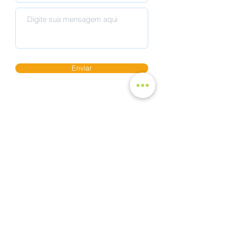
Enviar
Gales Park Hotel
Rua Quintino Bocaiúva, 1760 - Jardim
América - Dourados/MS
Fone: +55 (67)
3410-3900