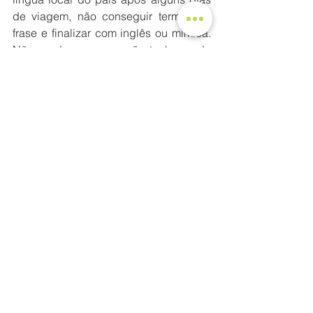
de viagem, não conseguir terminar a 
frase e finalizar com inglês ou mímica. 
Não se desespere e não tenha medo 
de tentar, pois na grande maioria das 
vezes as pessoas estão dispostas a 
ajudar estrangeiros. É comum você 
viajar por países que falam línguas 
diferentes, quando parte para um outro 
destino a cabeça dá um nó e não 
saber mais qual língua deve ser usada.  
8- FAÇA AMIGOS DO MUNDO 
TODO 
Na estrada você certamente conhecerá 
pessoas na mesma situação que você 
e muitas delas poderão se tornar 
verdadeiros amigos. A cada destino 
novas pessoas farão parte da sua vida 